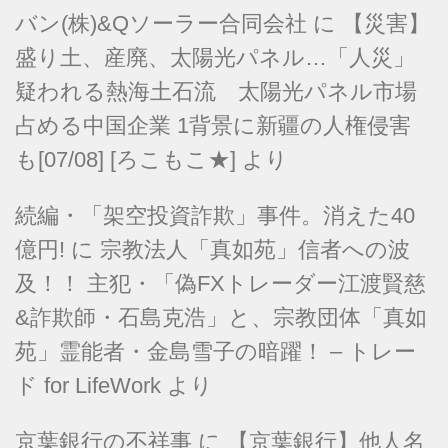
バン(株)&Qソーラー合同会社
に
【災害】
盛り土、産廃、太陽光パネル…「人災」
疑われる熱海土石流 太陽光パネル市場
占める中国企業 1背景に新疆の人権侵害
も[07/08] [ろこもこ★]
より
続編・「架空投資詐欺」事件。消えた40
億円!
に
宗教法人「真如苑」信者への波
及！！ 主犯・「偽FXトレーダー江渡賢慈
&詐欺師・石島克浩」と、宗教団体「真如
苑」霊能者・金島雪子の暗躍！ – トレー
ド for LifeWork
より
京葉銀行の不祥事
に
【京葉銀行】他人名