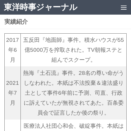
東洋時事ジャーナル
コンテンツへスキップ
実績紹介
2017
五反田『地面師』事件。積水ハウスが55
年6
億5000万を搾取された。TV朝報ステと
月
組んでスクープ。
熱海『土石流』事件。28名の尊い命がう
2021
しなわれた。本紙は不法投棄＆違法盛り
年7
土として事件6年前に予測、司直、行政
月
に訴えていたが無視されてあた。百条委
員会で証言したか後の祭り。
医療法人社団心和会、破綻事件。本紙は