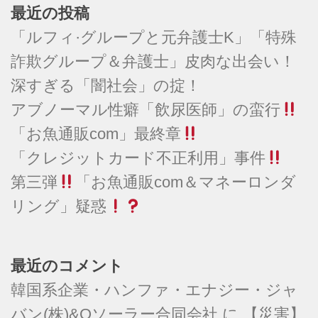
最近の投稿
「ルフィ·グループと元弁護士K」「特殊
詐欺グループ＆弁護士」皮肉な出会い！
深すぎる「闇社会」の掟！
アブノーマル性癖「飲尿医師」の蛮行
「お魚通販com」最終章
「クレジットカード不正利用」事件
第三弾
「お魚通販com＆マネーロンダ
リング」疑惑
最近のコメント
韓国系企業・ハンファ・エナジー・ジャ
バン(株)&Qソーラー合同会社
に
【災害】