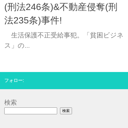
(刑法246条)&不動産侵奪(刑
法235条)事件!
生活保護不正受給事犯。「貧困ビジネ
ス」の...
フォロー:
検索
検索