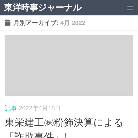
東洋時事ジャーナル
コンテンツへスキップ
月別アーカイブ:
4月 2022
記事
2022年4月18日
東栄建工㈱粉飾決算による
「詐欺事件」!