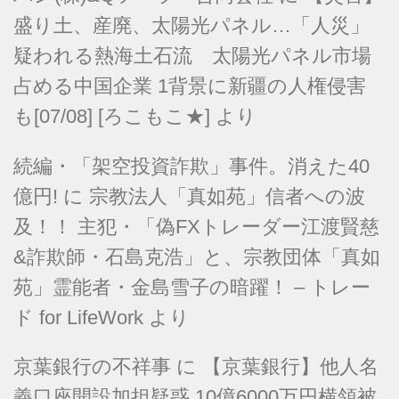
盛り土、産廃、太陽光パネル…「人災」
疑われる熱海土石流 太陽光パネル市場
占める中国企業 1背景に新疆の人権侵害
も[07/08] [ろこもこ★]
より
続編・「架空投資詐欺」事件。消えた40
億円!
に
宗教法人「真如苑」信者への波
及！！ 主犯・「偽FXトレーダー江渡賢慈
&詐欺師・石島克浩」と、宗教団体「真如
苑」霊能者・金島雪子の暗躍！ – トレー
ド for LifeWork
より
京葉銀行の不祥事
に
【京葉銀行】他人名
義口座開設加担疑惑 10億6000万円横領被