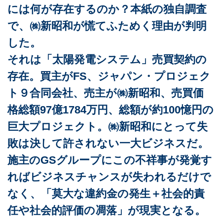
には何が存在するのか？本紙の独自調査
で、㈱新昭和が慌てふためく理由が判明
した。
それは「太陽発電システム」売買契約の
存在。買主がFS、ジャパン・プロジェク
ト９合同会社、売主が㈱新昭和、売買価
格総額97億1784万円、総額が約100憶円の
巨大プロジェクト。㈱新昭和にとって失
敗は決して許されない一大ビジネスだ。
施主のGSグループにこの不祥事が発覚す
ればビジネスチャンスが失われるだけで
なく、「莫大な違約金の発生＋社会的責
任や社会的評価の凋落」が現実となる。