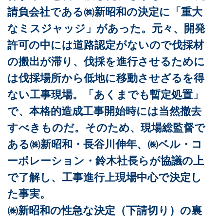
請負会社である㈱新昭和の決定に「重大
なミスジャッジ」があった。元々、開発
許可の中には道路認定がないので伐採材
の搬出が滞り、伐採を進行させるために
は伐採場所から低地に移動させざるを得
ない工事現場。「あくまでも暫定処置」
で、本格的造成工事開始時には当然撤去
すべきものだ。そのため、現場総監督で
ある㈱新昭和・長谷川伸年、㈱ベル・コ
ーポレーション・鈴木社長らが協議の上
で了解し、工事進行上現場中心で決定し
た事実。
㈱新昭和の性急な決定（下請切り）の裏