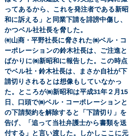
ってあるから、これを発注者である新昭
和に訴える」と同業下請を誹謗中傷し、
かつベル社社長を脅した。
㈲山商・平野社長に脅された㈱ベル・コ
ーポレーションの鈴木社長は、ご注進と
ばかりに㈱新昭和に報告した。この時点
でベル社・鈴木社長は、まさか自社が下
請切りされるとは想像もしていなかっ
た。ところが㈱新昭和は平成31年２月15
日、口頭で㈱ベル・コーポレーションと
の下請契約を解除すると「下請切り」を
告げ、「追って当社弁護士から書類を送
付する」と言い渡した。しかしここに元