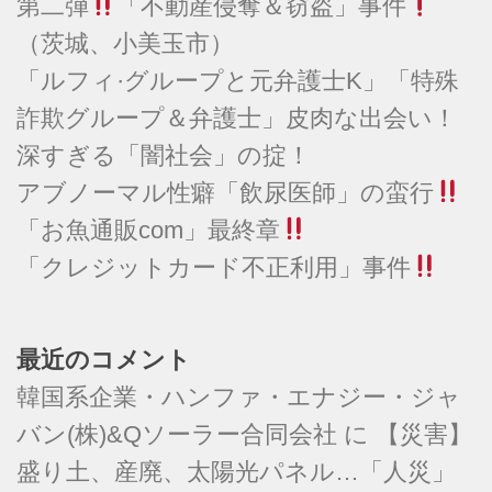
第二弾
「不動産侵奪＆窃盗」事件
（茨城、小美玉市）
「ルフィ·グループと元弁護士K」「特殊
詐欺グループ＆弁護士」皮肉な出会い！
深すぎる「闇社会」の掟！
アブノーマル性癖「飲尿医師」の蛮行
「お魚通販com」最終章
「クレジットカード不正利用」事件
最近のコメント
韓国系企業・ハンファ・エナジー・ジャ
バン(株)&Qソーラー合同会社
に
【災害】
盛り土、産廃、太陽光パネル…「人災」