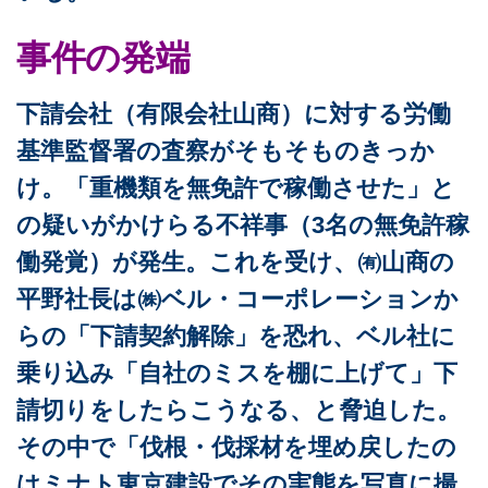
事件の発端
下請会社（有限会社山商）に対する労働
基準監督署の査察がそもそものきっか
け。「重機類を無免許で稼働させた」と
の疑いがかけらる不祥事（3名の無免許稼
働発覚）が発生。これを受け、㈲山商の
平野社長は㈱ベル・コーポレーションか
らの「下請契約解除」を恐れ、ベル社に
乗り込み「自社のミスを棚に上げて」下
請切りをしたらこうなる、と脅迫した。
その中で「伐根・伐採材を埋め戻したの
はミナト東京建設でその実態を写真に撮