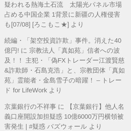
疑われる熱海土石流 太陽光パネル市場
占める中国企業 1背景に新疆の人権侵害
も[07/08] [ろこもこ★]
より
続編・「架空投資詐欺」事件。消えた40
億円!
に
宗教法人「真如苑」信者への波
及！！ 主犯・「偽FXトレーダー江渡賢慈
&詐欺師・石島克浩」と、宗教団体「真如
苑」霊能者・金島雪子の暗躍！ – トレー
ド for LifeWork
より
京葉銀行の不祥事
に
【京葉銀行】他人名
義口座開設加担疑惑 10億6000万円横領被
害発生 | #疑惑 バズウォール
より