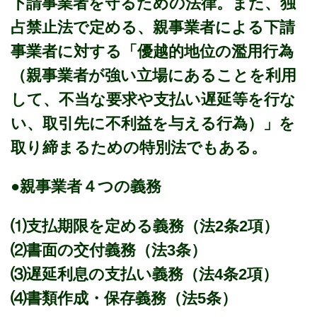
下請事業者を守るための法律。また、独
占禁止法で定める、親事業者による下請
事業者に対する「優越的地位の濫用行為
（親事業者が強い立場にあることを利用
して、不当な要求や支払い遅延等を行な
い、取引先に不利益を与える行為）」を
取り締まるための特別法でもある。
●親事業者４つの義務
⑴支払期限を定める義務（法2条2項）
⑵書面の交付義務（法3条）
⑶遅延利息の支払い義務（法4条2項）
⑷書類作成・保存義務（法5条）